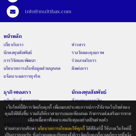
info@multibax.com
หน้าหลัก
เกี่ยวกับเรา
ข่าวสาร
นักลงทุนสัมพันธ์
รางวัลและคุณภาพ
การวิจัยและพัฒนา
ร่วมงานกับเรา
นโยบายการเก็บข้อมูลส่วนบุคคล
ติดต่อเรา
แจ้งเบาะแสการทุจริต
ธุรกิจของเรา
นักลงทุนสัมพันธ์
ผลิตภัณฑ์ ถุงอาหาร
ข้อมูลทางการเงิน
เว็บไซต์นี้มีการจัดเก็บคุกกี้ เพื่อมอบประสบการณ์การใช้งานเว็บไซต์ของ
ผลิตภัณฑ์ ถุงขยะ
การกำกับดูแลกิจการที่ดี
คุณให้ดียิ่งขึ้น รวมถึงให้เราสามารถมอบข้อเสนอ กิจกรรมส่งเสริมการขาย
ผลิตภัณฑ์ ถุงพลาสติกชีวภาพ
ข้อมูลสำหรับผู้ถือหุ้น
เลือกเนื้อหาที่เหมาะสมกับคุณอย่างเป็นส่วนตัว
ผลิตภัณฑ์ ถุงพลาสติกรักษ์โลก
เอกสารเผยแพร่
ท่านสามารถศึกษา
นโยบายการเก็บและใช้คุกกี้
ได้ที่ลิงก์นี้ ใช้งานเว็บไซต์นี้
ข่าวสารนักลงทุน
เป็นการยอมรับ ข้อกำหนดและยินยอมให้เราจัดเก็บคุกกี้ตามนโยบายที่แจ้ง