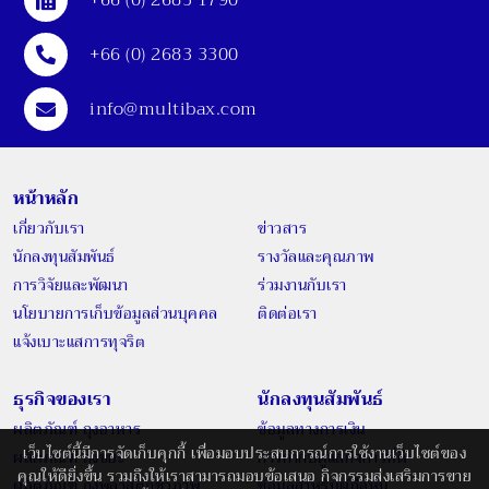
+66 (0) 2683 1790
+66 (0) 2683 3300
info@multibax.com
หน้าหลัก
เกี่ยวกับเรา
ข่าวสาร
นักลงทุนสัมพันธ์
รางวัลและคุณภาพ
การวิจัยและพัฒนา
ร่วมงานกับเรา
นโยบายการเก็บข้อมูลส่วนบุคคล
ติดต่อเรา
แจ้งเบาะแสการทุจริต
ธุรกิจของเรา
นักลงทุนสัมพันธ์
ผลิตภัณฑ์ ถุงอาหาร
ข้อมูลทางการเงิน
เว็บไซต์นี้มีการจัดเก็บคุกกี้ เพื่อมอบประสบการณ์การใช้งานเว็บไซต์ของ
ผลิตภัณฑ์ ถุงขยะ
การกำกับดูแลกิจการที่ดี
คุณให้ดียิ่งขึ้น รวมถึงให้เราสามารถมอบข้อเสนอ กิจกรรมส่งเสริมการขาย
ผลิตภัณฑ์ ถุงพลาสติกชีวภาพ
ข้อมูลสำหรับผู้ถือหุ้น